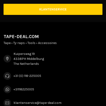
KLANTENSERVICE
TAPE-DEAL.COM
Tape • Ty-raps • Tools • Accessoires
Kuipersweg 19
4338PH Middelburg
The Netherlands
+31 (0) 118-225005
+31118225005
klantenservice@tape-deal.com