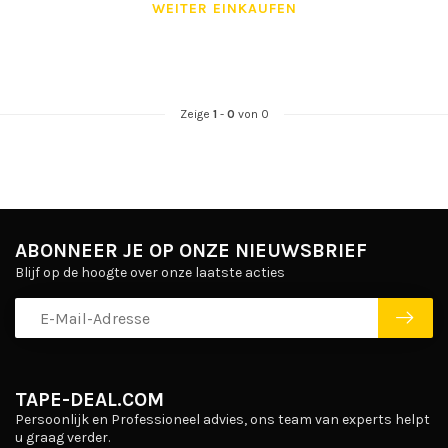
WEITER EINKAUFEN
Zeige
1
-
0
von 0
ABONNEER JE OP ONZE NIEUWSBRIEF
Blijf op de hoogte over onze laatste acties
TAPE-DEAL.COM
Persoonlijk en Professioneel advies, ons team van experts helpt
u graag verder.