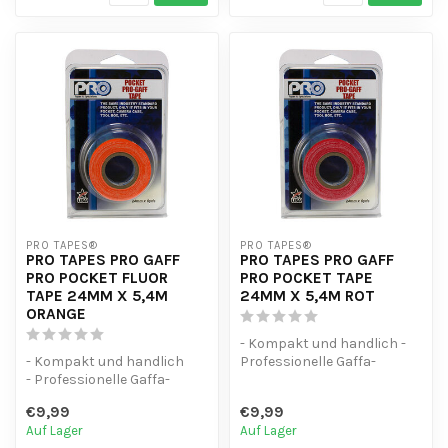
PRO TAPES®
PRO TAPES®
PRO TAPES PRO GAFF
PRO TAPES PRO GAFF
PRO POCKET FLUOR
PRO POCKET TAPE
TAPE 24MM X 5,4M
24MM X 5,4M ROT
ORANGE
- Kompakt und handlich -
- Kompakt und handlich
Professionelle Gaffa-
- Professionelle Gaffa-
Qualität - Vielseitig
Qualität
einsetzbar
€9,99
€9,99
- Vielseitig einsetzbar
Auf Lager
Auf Lager