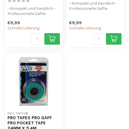
- Kompakt und handlich -
- Kompakt und handlich -
Professionelle Gaffa-
Professionelle Gaffa-
Qualität - Vielseitig
Qualität - Vielseitig
einsetzbar
€9,99
€9,99
einsetzbar
Schnelle Lieferung
Schnelle Lieferung
PRO TAPES®
PRO TAPES PRO GAFF
PRO POCKET TAPE
24MM X 5,4M