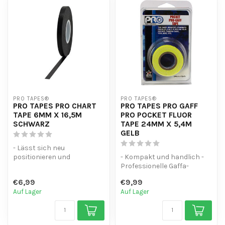
PRO TAPES®
PRO TAPES®
PRO TAPES PRO CHART
PRO TAPES PRO GAFF
TAPE 6MM X 16,5M
PRO POCKET FLUOR
SCHWARZ
TAPE 24MM X 5,4M
GELB
- Lässt sich neu
positionieren und
- Kompakt und handlich -
rückstandslos entfernen
Professionelle Gaffa-
- Lässt sich von Hand...
Qualität - Vielseitig
€6,99
€9,99
einsetzbar
Auf Lager
Auf Lager