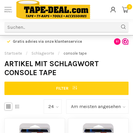
0
MENU
Gratis verzending vanaf €99,- NL BE
| €150,- DE
Gratis 
9.1
Startseite
/
Schlagworte
/
console tape
ARTIKEL MIT SCHLAGWORT
CONSOLE TAPE
FILTER