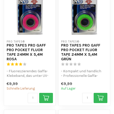
PRO TAPES®
PRO TAPES®
PRO TAPES PRO GAFF
PRO TAPES PRO GAFF
PRO POCKET FLUOR
PRO POCKET FLUOR
TAPE 24MM X 5,4M
TAPE 24MM X 5,4M
ROSA
GRÜN
- Fluoreszierendes Gaffa-
- Kompakt und handlich
Klebeband, das unter UV-
- Professionelle Gaffa-
und Schwarzlicht leuchtet
Qualität
€9,99
€9,99
- Ma...
- Vielseitig einsetzbar
Schnelle Lieferung
Auf Lager