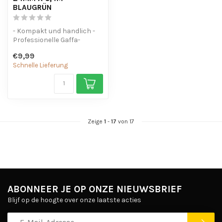
BLAUGRÜN
- Kompakt und handlich -
Professionelle Gaffa-
Qualität - Vielseitig
€9,99
einsetzbar
Schnelle Lieferung
Zeige
1
-
17
von 17
ABONNEER JE OP ONZE NIEUWSBRIEF
Blijf op de hoogte over onze laatste acties