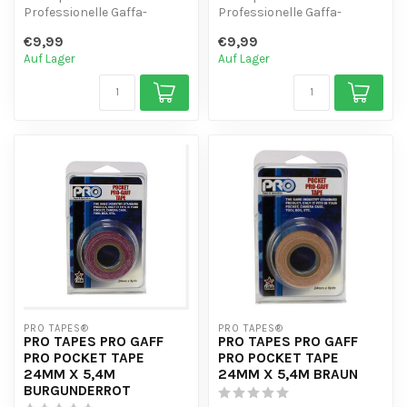
Professionelle Gaffa-
Professionelle Gaffa-
Qualität - Vielseitig
Qualität - Vielseitig
€9,99
€9,99
einsetzbar
einsetzbar
Auf Lager
Auf Lager
PRO TAPES®
PRO TAPES®
PRO TAPES PRO GAFF
PRO TAPES PRO GAFF
PRO POCKET TAPE
PRO POCKET TAPE
24MM X 5,4M
24MM X 5,4M BRAUN
BURGUNDERROT