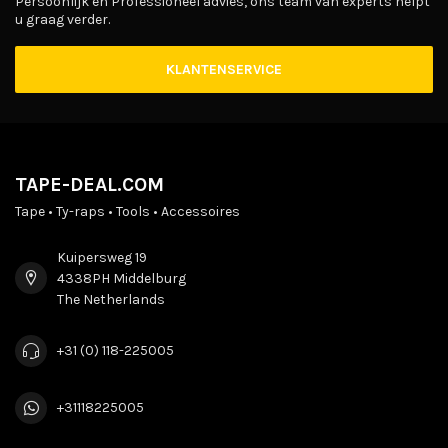
Persoonlijk en Professioneel advies, ons team van experts helpt
u graag verder.
KLANTENSERVICE
TAPE-DEAL.COM
Tape • Ty-raps • Tools • Accessoires
Kuipersweg 19
4338PH Middelburg
The Netherlands
+31 (0) 118-225005
+31118225005