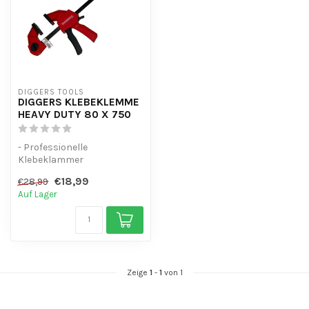
DIGGERS TOOLS
DIGGERS KLEBEKLEMME
HEAVY DUTY 80 X 750
- Professionelle
Klebeklammer
- Kann von Hand gepresst
€18,99
€28,99
werden
Auf Lager
- Universelle Fe...
Zeige
1
-
1
von 1