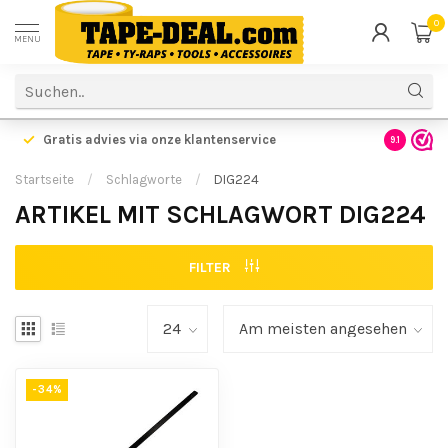
0
MENU
Gratis advies via onze klantenservice
9.1
Startseite
/
Schlagworte
/
DIG224
ARTIKEL MIT SCHLAGWORT DIG224
FILTER
-34%