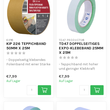
KIP®
TD47 PRODUCTS®
KIP 226 TEPPICHBAND
TD47 DOPPELSEITIGES
50MM X 25M
EXPO-KLEBEBAND 25MM
X 25M
- Doppelseitig klebendes
Folienband mit einer Stärke
- Teppichband mit hoher
von 0,11 mm.
und geringer Klebkraft
- Sehr gut ge...
- Geeignet für temporäre
€7,99
€7,99
Innenan...
Auf Lager
Auf Lager