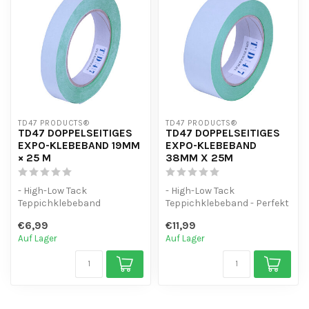
TD47 PRODUCTS®
TD47 PRODUCTS®
TD47 DOPPELSEITIGES
TD47 DOPPELSEITIGES
EXPO-KLEBEBAND 19MM
EXPO-KLEBEBAND
× 25 M
38MM X 25M
- High-Low Tack
- High-Low Tack
Teppichklebeband
Teppichklebeband - Perfekt
- Perfekt für temporäre
für temporäre
€6,99
€11,99
Anwendungen drinnen
Anwendungen drinnen - W...
Auf Lager
Auf Lager
-...