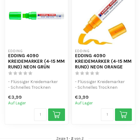
EDDING
EDDING
EDDING 4090
EDDING 4090
KREIDEMARKER (4-15 MM
KREIDEMARKER (4-15 MM
RUND) NEON GRÜN
RUND) NEON ORANGE
- Flüssiger Kreidemarker
- Flüssiger Kreidemarker
- Schnelles Trocknen
- Schnelles Trocknen
- Mit einem feuchten Tuch
- Mit einem feuchten Tuch
€3,99
€3,99
(Wasse...
(Wasse...
Auf Lager
Auf Lager
Zeige
1
-
2
von 2