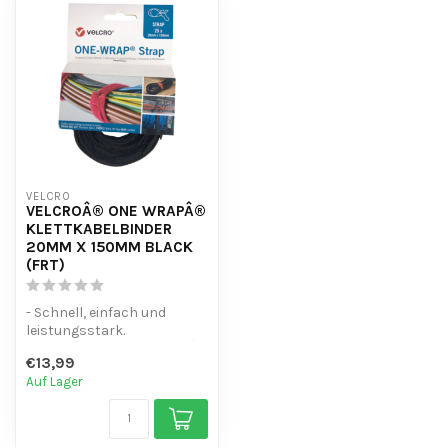
VELCRO
VELCROÂ® ONE WRAPÂ®
KLETTKABELBINDER
20MM X 150MM BLACK
(FRT)
- Schnell, einfach und
leistungsstark.
- 25 Stück Original VelcroÂ®
€13,99
ONE WRAPÂ®
Auf Lager
...