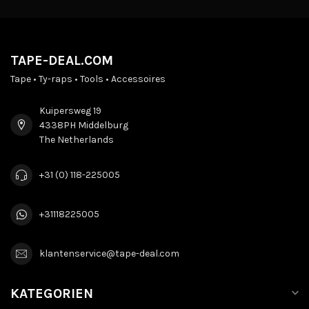
TAPE-DEAL.COM
Tape • Ty-raps • Tools • Accessoires
Kuipersweg 19
4338PH Middelburg
The Netherlands
+31 (0) 118-225005
+31118225005
klantenservice@tape-deal.com
KATEGORIEN