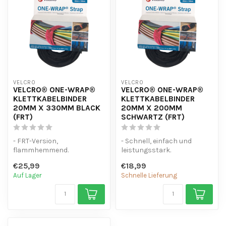
VELCRO
VELCRO
VELCRO® ONE-WRAP®
VELCRO® ONE-WRAP®
KLETTKABELBINDER
KLETTKABELBINDER
20MM X 330MM BLACK
20MM X 200MM
(FRT)
SCHWARTZ (FRT)
- FRT-Version,
- Schnell, einfach und
flammhemmend.
leistungsstark.
- Schnell, einfach und
- 25 Stück Original VelcroÂ®
€25,99
€18,99
leistungsstark.
ONE WRAPÂ®
Auf Lager
Schnelle Lieferung
- 25 Stück...
...