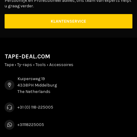
Persoonlijk en Professioneel advies, ons team van experts helpt
u graag verder.
KLANTENSERVICE
TAPE-DEAL.COM
Tape • Ty-raps • Tools • Accessoires
Kuipersweg 19
4338PH Middelburg
The Netherlands
+31 (0) 118-225005
+31118225005