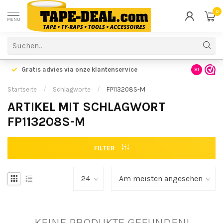
0
MENU
Gratis advies via onze klantenservice
9.1
Startseite
/
Schlagworte
/
FP113208S-M
ARTIKEL MIT SCHLAGWORT
FP113208S-M
FILTER
KEINE PRODUKTE GEFUNDEN!