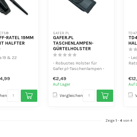
CTS®
GAFER.PL
TD4
FF-RATEL 19MM
GAFER.PL
TD4
IT HALFTER
TASCHENLAMPEN-
HAL
GÜRTELHOLSTER
e 19 & 22
- Le
- Robustes Holster für
Rats
ster aus Leder
Gafer.pl-Taschenlampen -
Aus Polyester, mit
4,99
€2,49
€12
Klettverschlu...
Auf Lager
Auf 
chen
Vergleichen
Zeige
1
-
4
von 4