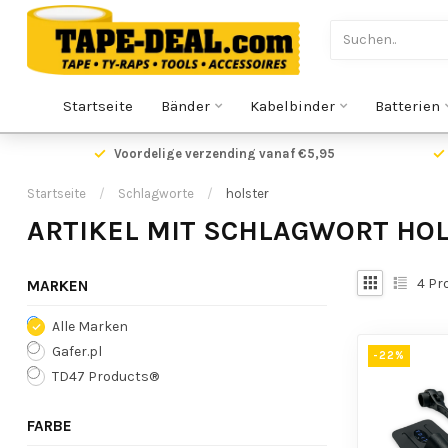
Startseite
Bänder
Kabelbinder
Batterien
Voordelige verzending vanaf €5,95
Startseite
/
Schlagworte
/
holster
ARTIKEL MIT SCHLAGWORT HO
4
Pr
MARKEN
Alle Marken
Gafer.pl
-22%
TD47 Products®
FARBE