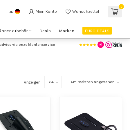
0
Mein Konto
Wunschzettel
EUR
ühnenzubehör
Deals
Marken
EURO DEALS
advies via onze klantenservice
9.1
Anzeigen: