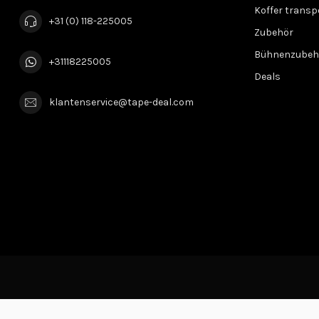
Koffer transp
+31 (0) 118-225005
Zubehör
Bühnenzubeh
+31118225005
Deals
klantenservice@tape-deal.com