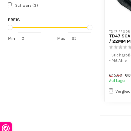
Schwarz
(3)
PREIS
TD47 PRODU
TD47 SCA
Min
Max
/ 22MM M
- Stichgröß
- Mit Ahle
- Gürtelhol
€3
€45,00
Auf Lager
Verglei