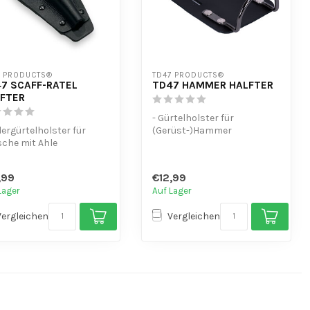
7 PRODUCTS®
TD47 PRODUCTS®
7 SCAFF-RATEL
TD47 HAMMER HALFTER
FTER
- Gürtelholster für
dergürtelholster für
(Gerüst-)Hammer
che mit Ahle
,99
€12,99
Lager
Auf Lager
Vergleichen
Vergleichen