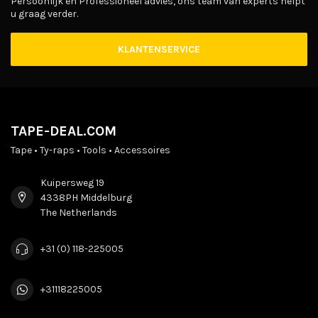
Persoonlijk en Professioneel advies, ons team van experts helpt
u graag verder.
KLANTENSERVICE
TAPE-DEAL.COM
Tape • Ty-raps • Tools • Accessoires
Kuipersweg 19
4338PH Middelburg
The Netherlands
+31 (0) 118-225005
+31118225005