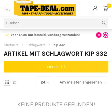
0
MENU
Voor 17.00 uur besteld,
vandaag verzonden!
Voordelig
9.1
Startseite
/
Schlagworte
/
Kip 332
ARTIKEL MIT SCHLAGWORT KIP 332
FILTER
KEINE PRODUKTE GEFUNDEN!