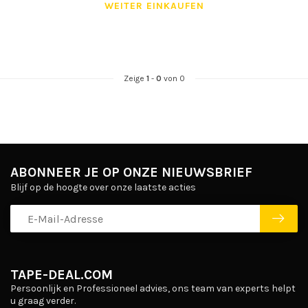
WEITER EINKAUFEN
Zeige
1
-
0
von 0
ABONNEER JE OP ONZE NIEUWSBRIEF
Blijf op de hoogte over onze laatste acties
TAPE-DEAL.COM
Persoonlijk en Professioneel advies, ons team van experts helpt
u graag verder.