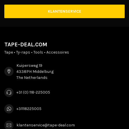
KLANTENSERVICE
TAPE-DEAL.COM
Tape • Ty-raps • Tools • Accessoires
Kuipersweg 19
4338PH Middelburg
The Netherlands
+31 (0) 118-225005
+31118225005
klantenservice@tape-deal.com