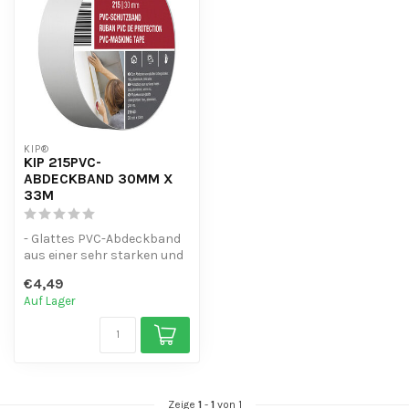
KIP®
KIP 215PVC-
ABDECKBAND 30MM X
33M
- Glattes PVC-Abdeckband
aus einer sehr starken und
flexiblen PVC-Folie.
€4,49
- Sehr...
Auf Lager
Zeige
1
-
1
von 1