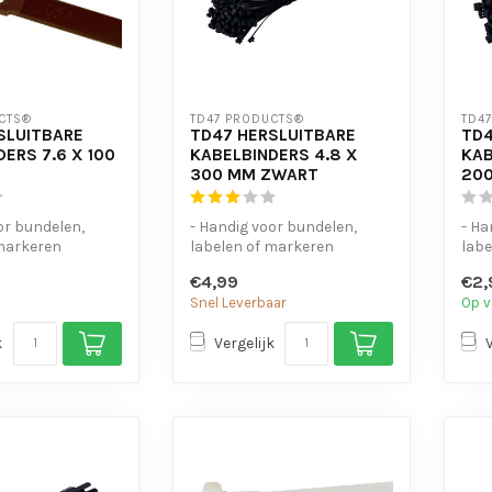
CTS®
TD47 PRODUCTS®
TD4
SLUITBARE
TD47 HERSLUITBARE
TD4
ERS 7.6 X 100
KABELBINDERS 4.8 X
KAB
300 MM ZWART
20
or bundelen,
- Handig voor bundelen,
- Ha
 markeren
labelen of markeren
labe
dig
- UV-bestendig
- UV
€4,99
€2,
te open...
- Eenvoudig te open...
- Ee
Snel Leverbaar
Op v
k
Vergelijk