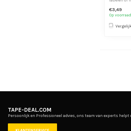
labelen of
- UV-besten
€3,49
- Eenvoudig 
Op voorraad
Vergelij
TAPE-DEAL.COM
Persoonlijk en Professioneel advies, ons team van experts helpt 
KLANTENSERVICE