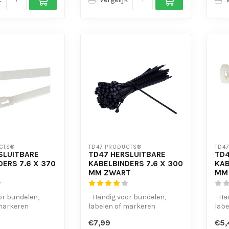
CTS®
TD47 PRODUCTS®
TD4
SLUITBARE
TD47 HERSLUITBARE
TD4
DERS 7.6 X 370
KABELBINDERS 7.6 X 300
KAB
MM ZWART
MM
or bundelen,
- Handig voor bundelen,
- Ha
 markeren
labelen of markeren
labe
dig
- UV-bestendig
- UV
€7,99
€5,
te open...
- Eenvoudig te open...
- Ee