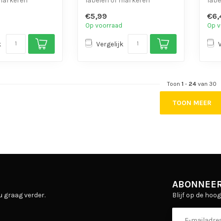
 markeren
labelen of markeren
labe
dig
- UV-bestendig
- UV
€5,99
€6,
te open...
- Eenvoudig te open...
- Ee
Op voorraad
Op v
k
Vergelijk
Toon
1
-
24
van 30
TOON MEER
ABONNEER
Blijf op de hoo
u graag verder.