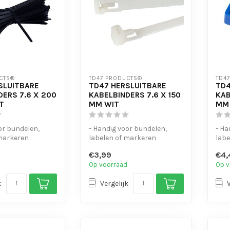
CTS®
TD47 PRODUCTS®
TD4
SLUITBARE
TD47 HERSLUITBARE
TD4
DERS 7.6 X 200
KABELBINDERS 7.6 X 150
KAB
T
MM WIT
MM
or bundelen,
- Handig voor bundelen,
- Ha
 markeren
labelen of markeren
labe
dig
- UV-bestendig
- UV
€3,99
€4,
te open...
- Eenvoudig te open...
- Ee
Op voorraad
Op v
k
Vergelijk