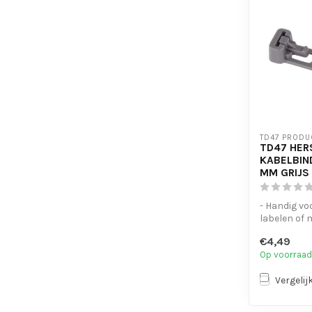
TD47 PRODU
TD47 HER
KABELBIND
MM GRIJS
- Handig vo
labelen of
- UV-besten
€4,49
- Eenvoudig 
Op voorraad
Vergelij