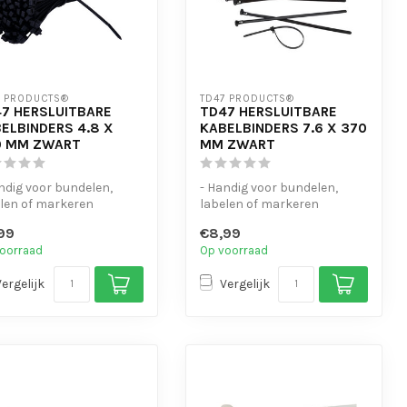
7 PRODUCTS®
TD47 PRODUCTS®
7 HERSLUITBARE
TD47 HERSLUITBARE
ELBINDERS 4.8 X
KABELBINDERS 7.6 X 370
0 MM ZWART
MM ZWART
ndig voor bundelen,
- Handig voor bundelen,
len of markeren
labelen of markeren
-bestendig
- UV-bestendig
99
€8,99
nvoudig te open...
- Eenvoudig te open...
oorraad
Op voorraad
Vergelijk
Vergelijk