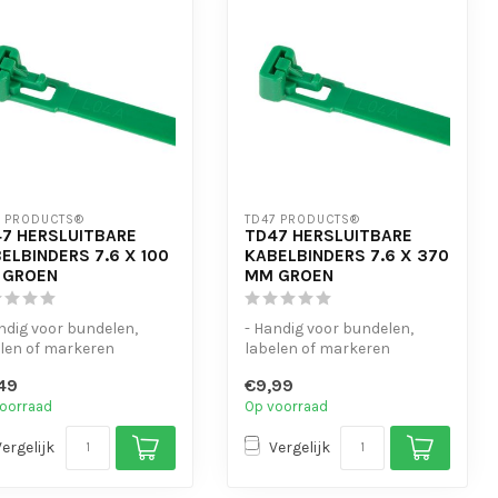
7 PRODUCTS®
TD47 PRODUCTS®
7 HERSLUITBARE
TD47 HERSLUITBARE
ELBINDERS 7.6 X 100
KABELBINDERS 7.6 X 370
 GROEN
MM GROEN
ndig voor bundelen,
- Handig voor bundelen,
len of markeren
labelen of markeren
-bestendig
- UV-bestendig
49
€9,99
nvoudig te open...
- Eenvoudig te open...
oorraad
Op voorraad
Vergelijk
Vergelijk