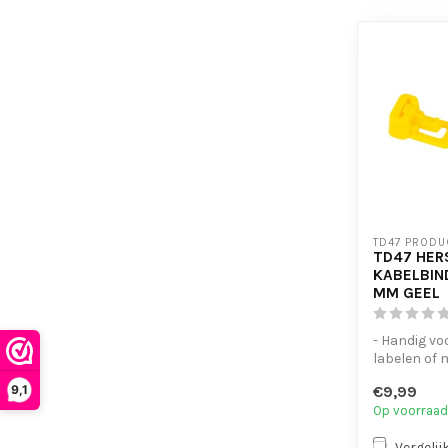
TD47 PRODU
TD47 HER
KABELBIN
MM GEEL
- Handig vo
labelen of
- UV-besten
9,1
€9,99
- Eenvoudig 
Op voorraad
Vergelij