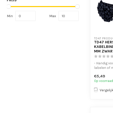
PRIJS
Min
Max
TD47 PRODU
TD47 HER
KABELBIN
MM ZWAR
- Handig vo
labelen of
- UV-besten
€5,49
- Eenvoudig 
Op voorraad
Vergelij