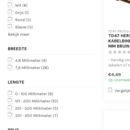
Wit
(6)
Grijs
(1)
Rood
(3)
Blauw
(3)
TD47 PRODU
Bekijk meer
TD47 HER
KABELBIND
MM BRUIN
BREEDTE
- Handig vo
4,8 Millimeter
(4)
labelen of
7,6 Millimeter
(26)
- UV-besten
€4,49
- Eenvoudig 
Op voorraad
LENGTE
Vergelij
0 - 100 Millimeter
(8)
101 - 200 Millimeter
(10)
201 - 300 Millimeter
(5)
301 - 400 Millimeter
(7)