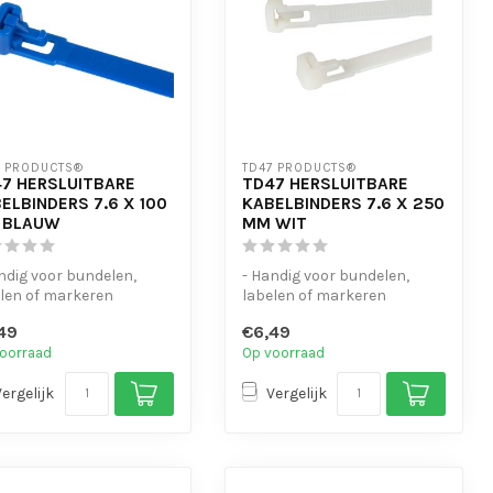
7 PRODUCTS®
TD47 PRODUCTS®
7 HERSLUITBARE
TD47 HERSLUITBARE
ELBINDERS 7.6 X 100
KABELBINDERS 7.6 X 250
 BLAUW
MM WIT
ndig voor bundelen,
- Handig voor bundelen,
len of markeren
labelen of markeren
-bestendig
- UV-bestendig
49
€6,49
nvoudig te open...
- Eenvoudig te open...
oorraad
Op voorraad
Vergelijk
Vergelijk