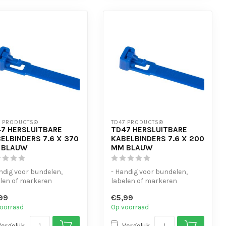
7 PRODUCTS®
TD47 PRODUCTS®
7 HERSLUITBARE
TD47 HERSLUITBARE
ELBINDERS 7.6 X 370
KABELBINDERS 7.6 X 200
 BLAUW
MM BLAUW
ndig voor bundelen,
- Handig voor bundelen,
len of markeren
labelen of markeren
-bestendig
- UV-bestendig
99
€5,99
nvoudig te open...
- Eenvoudig te open...
oorraad
Op voorraad
Vergelijk
Vergelijk