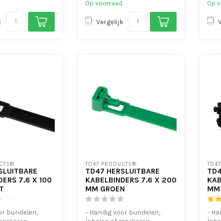
Op voorraad
Op v
k
Vergelijk
CTS®
TD47 PRODUCTS®
TD4
SLUITBARE
TD47 HERSLUITBARE
TD4
ERS 7.6 X 100
KABELBINDERS 7.6 X 200
KAB
T
MM GROEN
MM
or bundelen,
- Handig voor bundelen,
- Ha