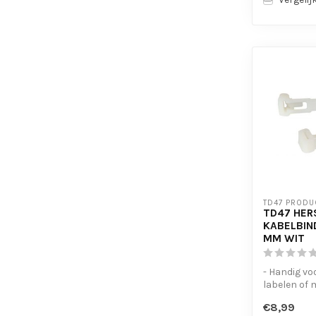
TD47 PRODU
TD47 HER
KABELBIN
MM WIT
- Handig vo
labelen of
- UV-besten
€8,99
- Eenvoudig 