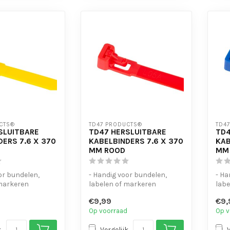
CTS®
TD47 PRODUCTS®
TD4
SLUITBARE
TD47 HERSLUITBARE
TD4
DERS 7.6 X 370
KABELBINDERS 7.6 X 370
KAB
MM ROOD
MM
or bundelen,
- Handig voor bundelen,
- Ha
 markeren
labelen of markeren
labe
dig
- UV-bestendig
- UV
€9,99
€9,
te open...
- Eenvoudig te open...
- Ee
Op voorraad
Op v
k
Vergelijk