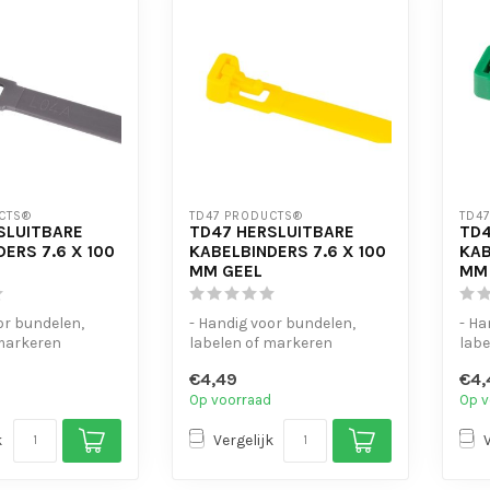
CTS®
TD47 PRODUCTS®
TD4
SLUITBARE
TD47 HERSLUITBARE
TD4
ERS 7.6 X 100
KABELBINDERS 7.6 X 100
KAB
MM GEEL
MM
or bundelen,
- Handig voor bundelen,
- Ha
 markeren
labelen of markeren
labe
dig
- UV-bestendig
- UV
€4,49
€4,
te open...
- Eenvoudig te open...
- Ee
Op voorraad
Op v
k
Vergelijk