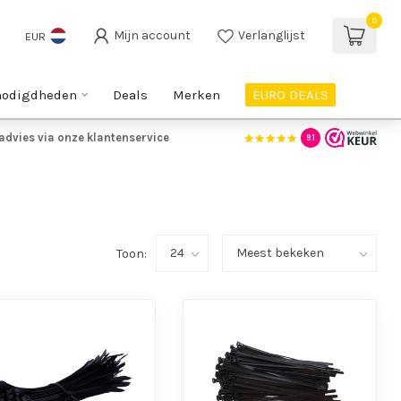
0
Mijn account
Verlanglijst
EUR
nodigdheden
Deals
Merken
EURO DEALS
advies via onze klantenservice
9.1
Toon: