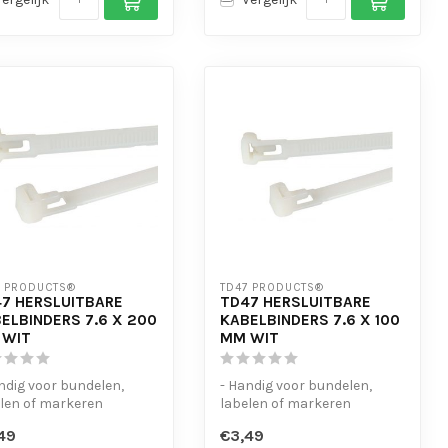
7 PRODUCTS®
TD47 PRODUCTS®
7 HERSLUITBARE
TD47 HERSLUITBARE
ELBINDERS 7.6 X 200
KABELBINDERS 7.6 X 100
 WIT
MM WIT
ndig voor bundelen,
- Handig voor bundelen,
len of markeren
labelen of markeren
-bestendig
- UV-bestendig
49
€3,49
nvoudig te open...
- Eenvoudig te open...