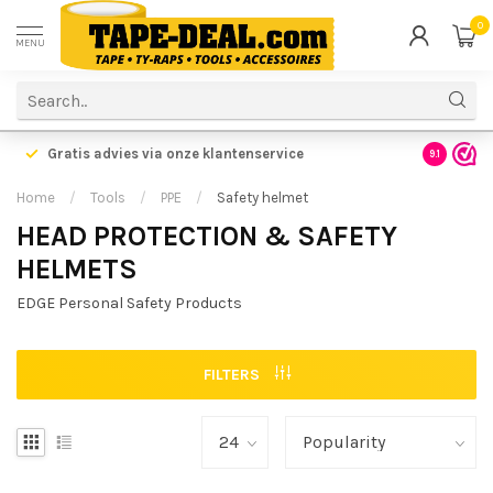
0
MENU
Gratis advies via onze klantenservice
9.1
Home
/
Tools
/
PPE
/
Safety helmet
HEAD PROTECTION & SAFETY
HELMETS
EDGE Personal Safety Products
FILTERS