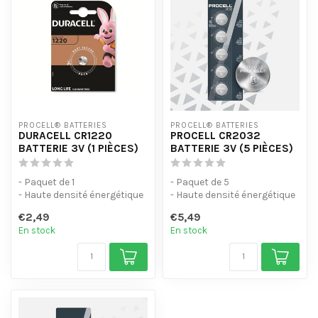
PROCELL® BATTERIES
PROCELL® BATTERIES
DURACELL CR1220
PROCELL CR2032
BATTERIE 3V (1 PIÈCES)
BATTERIE 3V (5 PIÈCES)
- Paquet de 1
- Paquet de 5
- Haute densité énergétique
- Haute densité énergétique
(3V) avec une autodécharge
(3V) avec une autodécharge
€2,49
€5,49
plate et f...
plate et f...
En stock
En stock