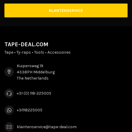
KLANTENSERVICE
TAPE-DEAL.COM
Tape • Ty-raps • Tools • Accessoires
Kuipersweg 19
4338PH Middelburg
The Netherlands
+31 (0) 118-225005
+31118225005
klantenservice@tape-deal.com