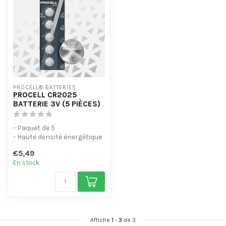
PROCELL® BATTERIES
PROCELL CR2025
BATTERIE 3V (5 PIÈCES)
- Paquet de 5
- Haute densité énergétique
(3V) avec une autodécharge
€5,49
plate et f...
En stock
Affiche
1
-
3
de 3