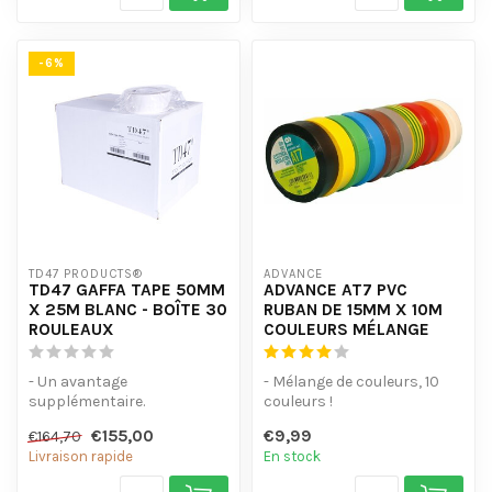
-6%
TD47 PRODUCTS®
ADVANCE
TD47 GAFFA TAPE 50MM
ADVANCE AT7 PVC
X 25M BLANC - BOÎTE 30
RUBAN DE 15MM X 10M
ROULEAUX
COULEURS MÉLANGE
- Un avantage
- Mélange de couleurs, 10
supplémentaire.
couleurs !
- Ne laisse pas de résidus de
- Souple et résistant à l'eau.
€155,00
€9,99
€164,70
colle et est imperm...
- Facile à...
Livraison rapide
En stock