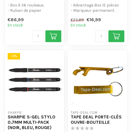
- Box Á 36 rouleaux.
- Advantage Box 12 pièces
- Ruban de papier
- Marqueur permanent.
écologique.
- Porte-aluminium pour une
€86,99
€16,99
€23,88
- fort et colle bien.
uti...
En stock
En stock
- En...
-5%
SHARPIE
TAPE-DEAL.COM
SHARPIE S-GEL STYLO
TAPE DEAL PORTE-CLÉS
0.7MM MULTI-PACK
OUVRE-BOUTEILLE
(NOIR, BLEU, ROUGE)