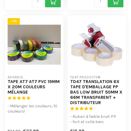
-4%
ADVANCE
TD47 PRODUCTS®
TAPE AT7 AT7 PVC 19MM
TD47 TRANSLATION 6X
X 20M COULEURS
TAPE D'EMBALLAGE PP
MÉLANGE
BAS LOW BRUIT 50MM X
66M TRANSPARENT +
DISTRIBUTEUR
- Mélanger les couleurs, 10
couleurs!
- Structure de Stroeve.
- Ruban à faible bruit PP.
- Facile à déchi...
- fort et colle bien.
- la transaction pour les