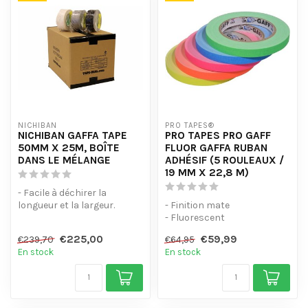
NICHIBAN
PRO TAPES®
NICHIBAN GAFFA TAPE
PRO TAPES PRO GAFF
50MM X 25M, BOÎTE
FLUOR GAFFA RUBAN
DANS LE MÉLANGE
ADHÉSIF (5 ROULEAUX /
19 MM X 22,8 M)
- Facile à déchirer la
longueur et la largeur.
- Finition mate
- Étanche.
- Fluorescent
- Ne laissez pas de ...
- Ne laisse pas de traces
€225,00
€59,99
€239,70
€64,95
collantes
En stock
En stock
- Facile à ...