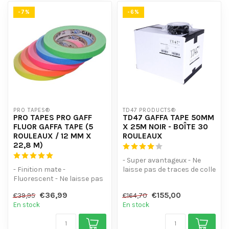
-7%
-6%
PRO TAPES®
TD47 PRODUCTS®
PRO TAPES PRO GAFF
TD47 GAFFA TAPE 50MM
FLUOR GAFFA TAPE (5
X 25M NOIR - BOÎTE 30
ROULEAUX / 12 MM X
ROULEAUX
22,8 M)
- Super avantageux - Ne
- Finition mate -
laisse pas de traces de colle
Fluorescent - Ne laisse pas
et résiste à l'eau - Se dé...
de traces collantes - Facile
€36,99
€155,00
€39,95
€164,70
à déc...
En stock
En stock