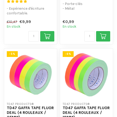
- Porte-clés
- Expérience d'écriture
- Métal
confortable.
- porte-clés inclus
- Des couleurs intensément
€9,99
€0,99
€10,47
audacieuses pour...
En stock
En stock
-5%
-6%
TD47 PRODUCTS®
TD47 PRODUCTS®
TD47 GAFFA TAPE FLUOR
TD47 GAFFA TAPE FLUOR
DEAL (4 ROULEAUX /
DEAL (4 ROULEAUX /