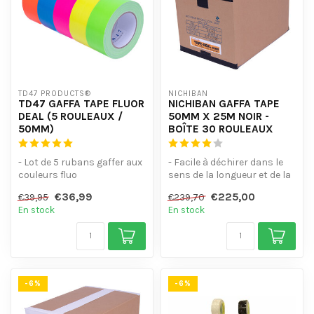
TD47 PRODUCTS®
NICHIBAN
TD47 GAFFA TAPE FLUOR
NICHIBAN GAFFA TAPE
DEAL (5 ROULEAUX /
50MM X 25M NOIR -
50MM)
BOÎTE 30 ROULEAUX
- Lot de 5 rubans gaffer aux
- Facile à déchirer dans le
couleurs fluo
sens de la longueur et de la
- Brille sous la lumière noire
largeur - Imperméable -...
€36,99
€225,00
€39,95
€239,70
(UV)
En stock
En stock
-...
-6%
-6%