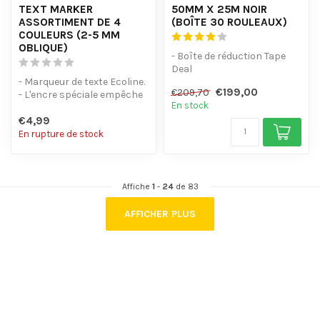
TEXT MARKER
50MM X 25M NOIR
ASSORTIMENT DE 4
(BOÎTE 30 ROULEAUX)
COULEURS (2-5 MM
OBLIQUE)
- Boîte de réduction Tape
Deal
- Marqueur de texte Ecoline.
- Ne laissez pas de résidus
€199,00
€209,70
- L'encre spéciale empêche
de colle et est impe...
En stock
le saignement à travers...
€4,99
En rupture de stock
Affiche
1
-
24
de 83
AFFICHER PLUS