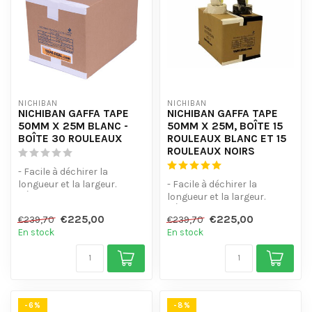
NICHIBAN
NICHIBAN
NICHIBAN GAFFA TAPE
NICHIBAN GAFFA TAPE
50MM X 25M BLANC -
50MM X 25M, BOÎTE 15
BOÎTE 30 ROULEAUX
ROULEAUX BLANC ET 15
ROULEAUX NOIRS
- Facile à déchirer la
longueur et la largeur.
- Facile à déchirer la
- Étanche.
longueur et la largeur.
- Ne laissez pas de ...
- Étanche.
€225,00
€225,00
€239,70
€239,70
- Ne laissez pas de ...
En stock
En stock
-6%
-8%