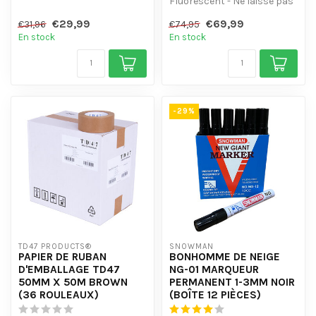
- Brille sous la lumière noire
Fluorescent - Ne laisse pas
(UV)
de traces collantes - Facile
€29,99
€69,99
€31,96
€74,95
...
à déc...
En stock
En stock
-29%
TD47 PRODUCTS®
SNOWMAN
PAPIER DE RUBAN
BONHOMME DE NEIGE
D'EMBALLAGE TD47
NG-01 MARQUEUR
50MM X 50M BROWN
PERMANENT 1-3MM NOIR
(36 ROULEAUX)
(BOÎTE 12 PIÈCES)