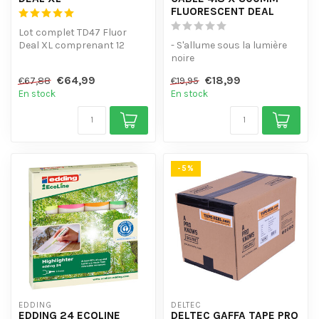
FLUORESCENT DEAL
Lot complet TD47 Fluor
Deal XL comprenant 12
- S'allume sous la lumière
rouleaux de ruban adhésif
noire
fluoresce...
- Lot de 5 couleurs fluo
€64,99
€18,99
€67,88
€19,95
- Utile pour le regr...
En stock
En stock
-5%
EDDING
DELTEC
EDDING 24 ECOLINE
DELTEC GAFFA TAPE PRO