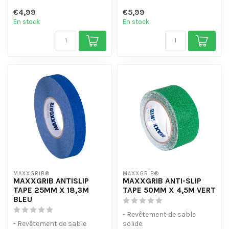
classification R13
- Résiste à l'eau, aux
€4,99
€5,99
- Couche adhé...
produits chimiques et à l'...
En stock
En stock
MAXXGRIB®
MAXXGRIB®
MAXXGRIB ANTISLIP
MAXXGRIB ANTI-SLIP
TAPE 25MM X 18,3M
TAPE 50MM X 4,5M VERT
BLEU
- Revêtement de sable
- Revêtement de sable
solide.