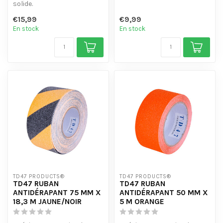
solide.
- Résiste à l'eau, aux
- Résiste à l'eau, aux
produits chimiques et à l'...
€15,99
€9,99
produits chimiques et à l'...
En stock
En stock
TD47 PRODUCTS®
TD47 PRODUCTS®
TD47 RUBAN
TD47 RUBAN
ANTIDÉRAPANT 75 MM X
ANTIDÉRAPANT 50 MM X
18,3 M JAUNE/NOIR
5 M ORANGE