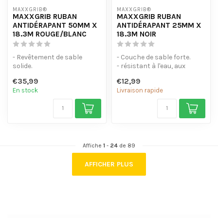
MAXXGRIB®
MAXXGRIB®
MAXXGRIB RUBAN
MAXXGRIB RUBAN
ANTIDÉRAPANT 50MM X
ANTIDÉRAPANT 25MM X
18.3M ROUGE/BLANC
18.3M NOIR
- Revêtement de sable
- Couche de sable forte.
solide.
- résistant à l'eau, aux
- Résiste à l'eau, aux
produits chimiques et à
€35,99
€12,99
produits chimiques et à l'...
l'hui...
En stock
Livraison rapide
Affiche
1
-
24
de 89
AFFICHER PLUS