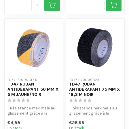
TD47 PRODUCTS®
TD47 PRODUCTS®
TD47 RUBAN
TD47 RUBAN
ANTIDÉRAPANT 50 MM X
ANTIDÉRAPANT 75 MM X
5 M JAUNE/NOIR
18,3 M NOIR
- Résistance maximale au
- Résistance maximale au
glissement grâce à la
glissement grâce à la
classification R13
classification R13
€4,99
€25,99
- Couche adhé...
- Couche adhé...
En stock
En stock