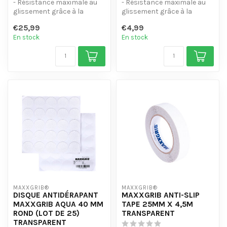
- Résistance maximale au
- Résistance maximale au
glissement grâce à la
glissement grâce à la
classification R13
classification R13
€25,99
€4,99
- Couche adhé...
- Couche adhé...
En stock
En stock
MAXXGRIB®
MAXXGRIB®
DISQUE ANTIDÉRAPANT
MAXXGRIB ANTI-SLIP
MAXXGRIB AQUA 40 MM
TAPE 25MM X 4,5M
ROND (LOT DE 25)
TRANSPARENT
TRANSPARENT