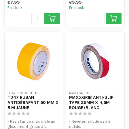
€7,99
€9,99
produits chimiques et à l'...
En stock
En stock
TD47 PRODUCTS®
MAXXGRIB®
TD47 RUBAN
MAXXGRIB ANTI-SLIP
ANTIDÉRAPANT 50 MM X
TAPE 25MM X 4,5M
5 M JAUNE
ROUGE/BLANC
- Résistance maximale au
- Revêtement de sable
glissement grâce à la
solide.