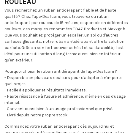
ROULEAU
Vous recherchez un ruban antidérapant fiable et de haute
qualité ? Chez Tape-Deal.com, vous trouverez du ruban
antidérapant par rouleau de 18 mètres, disponible en différentes
couleurs, des marques renommées TD47 Products et Maxxgrib.
Que vous souhaitiez protéger un escalier, un sol ou d'autres
surfaces glissants, notre ruban antidérapant offre la solution
parfaite. Grâce à son fort pouvoir adhésif et sa durabilité, il est
idéal pour une utilisation à long terme aussi bien en intérieur
qu'en extérieur.
Pourquoi choisir le ruban antidérapant de Tape-Deal.com ?
- Disponible en plusieurs couleurs pour s'adapter à n'importe
quel projet.
- Facile à appliquer et résultats immédiats.
- Haute résistance à l'usure et adhérence, même en cas d'usage
intensif.
- Convient aussi bien à un usage professionnel que privé.
- Livré depuis notre propre stock.
Commandez votre ruban antidérapant dès aujourd'hui et
assurez une sécurité supplémentaire à la maison ou sur le lieu