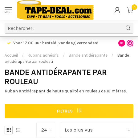
0
MENU
Voor 17.00 uur besteld,
vandaag verzonden!
Voordelig
9.1
Accueil
/
Rubans adhésifs
/
Bande antidérapante
/
Bande
antidérapante par rouleau
BANDE ANTIDÉRAPANTE PAR
ROULEAU
Ruban antidérapant de haute qualité en rouleau de 18 mètres.
FILTRES