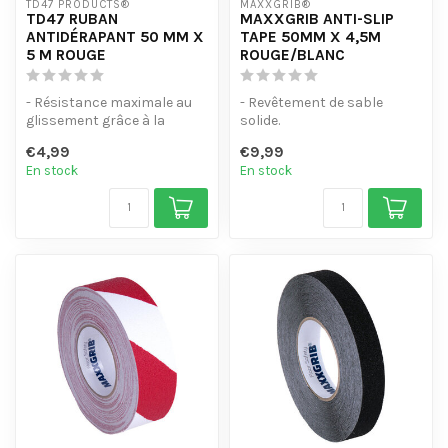
TD47 PRODUCTS®
MAXXGRIB®
TD47 RUBAN
MAXXGRIB ANTI-SLIP
ANTIDÉRAPANT 50 MM X
TAPE 50MM X 4,5M
5 M ROUGE
ROUGE/BLANC
- Résistance maximale au
- Revêtement de sable
glissement grâce à la
solide.
classification R13
- Résiste à l'eau, aux
€4,99
€9,99
- Couche adhé...
produits chimiques et à l'...
En stock
En stock