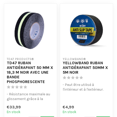
TD47 PRODUCTS®
YELLOWBAND®
TD47 RUBAN
YELLOWBAND RUBAN
ANTIDÉRAPANT 50 MM X
ANTIDÉRAPANT 50MM X
18,3 M NOIR AVEC UNE
5M NOIR
BANDE
PHOSPHORESCENTE
- Peut être utilisé à
l'intérieur et à l'extérieur.
- Résistance maximale au
- Forte force adhésive.
glissement grâce à la
classification R13
€33,99
€4,99
- Couche adhé...
En stock
En stock