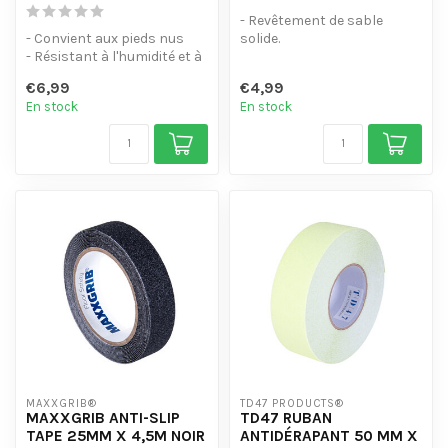
- Revêtement de sable
- Convient aux pieds nus
solide.
- Résistant à l'humidité et à
- Résiste à l'eau, aux
l'eau
produits chimiques et à l'...
€6,99
€4,99
- Durable et faci...
En stock
En stock
MAXXGRIB®
TD47 PRODUCTS®
MAXXGRIB ANTI-SLIP
TD47 RUBAN
TAPE 25MM X 4,5M NOIR
ANTIDÉRAPANT 50 MM X