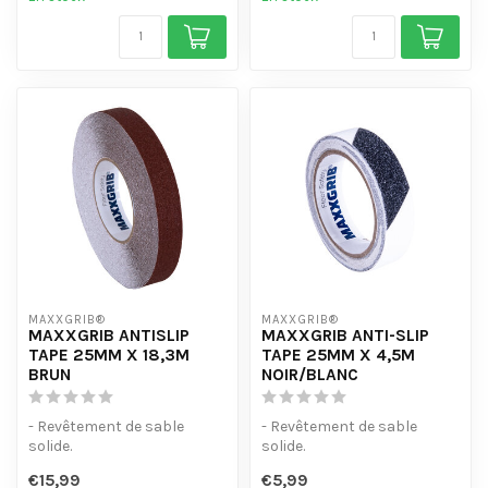
MAXXGRIB®
MAXXGRIB®
MAXXGRIB ANTISLIP
MAXXGRIB ANTI-SLIP
TAPE 25MM X 18,3M
TAPE 25MM X 4,5M
BRUN
NOIR/BLANC
- Revêtement de sable
- Revêtement de sable
solide.
solide.
- Résiste à l'eau, aux
- Résiste à l'eau, aux
€15,99
€5,99
produits chimiques et à l'...
produits chimiques et à l'...