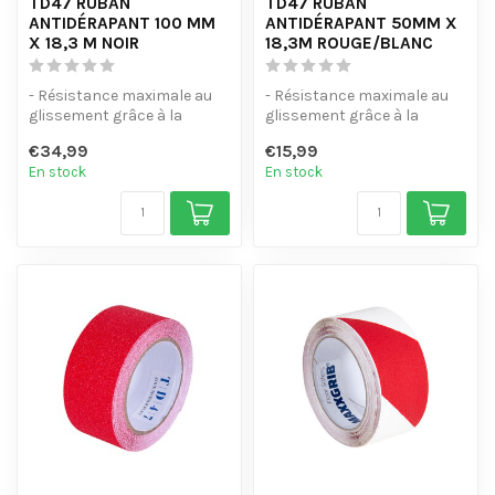
TD47 RUBAN
TD47 RUBAN
ANTIDÉRAPANT 100 MM
ANTIDÉRAPANT 50MM X
X 18,3 M NOIR
18,3M ROUGE/BLANC
- Résistance maximale au
- Résistance maximale au
glissement grâce à la
glissement grâce à la
classification R13
classification R13
€34,99
€15,99
- Couche adhé...
- Couche adhé...
En stock
En stock