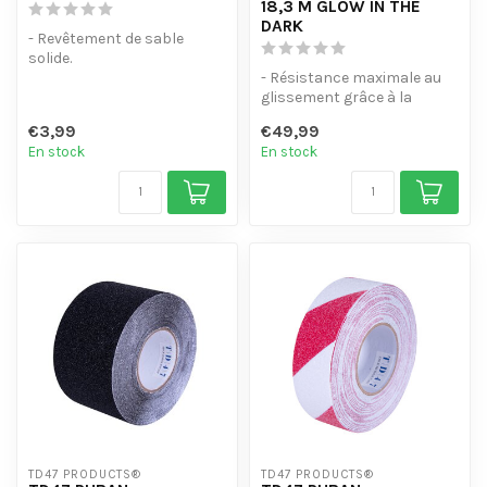
18,3 M GLOW IN THE
DARK
- Revêtement de sable
solide.
- Résiste à l'eau, aux
- Résistance maximale au
produits chimiques et à l'...
glissement grâce à la
classification R13
€3,99
€49,99
- Couche adhé...
En stock
En stock
TD47 PRODUCTS®
TD47 PRODUCTS®