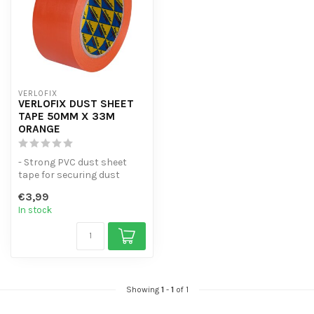
VERLOFIX
VERLOFIX DUST SHEET
TAPE 50MM X 33M
ORANGE
- Strong PVC dust sheet
tape for securing dust
sheets - Easy to unroll with
€3,99
good...
In stock
Showing
1
-
1
of 1