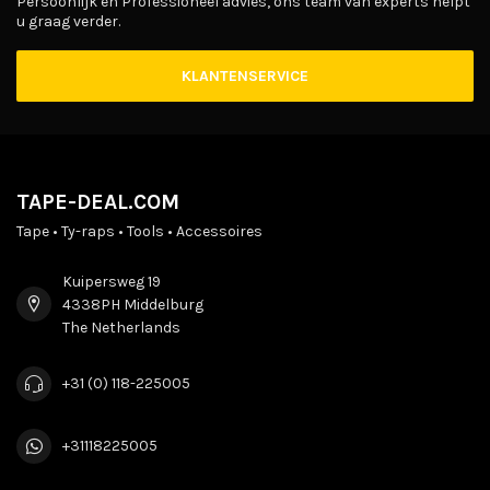
Persoonlijk en Professioneel advies, ons team van experts helpt
u graag verder.
KLANTENSERVICE
TAPE-DEAL.COM
Tape • Ty-raps • Tools • Accessoires
Kuipersweg 19
4338PH Middelburg
The Netherlands
+31 (0) 118-225005
+31118225005