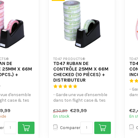
CTS®
TD47 PRODUCTS®
TD4
AN DE
TD47 RUBAN DE
TD4
E 25MM X 66M
CONTRÔLE 25MM X 66M
CO
0PCS.) +
CHECKED (10 PIÈCES) +
INC
DISTRIBUTEUR
- Ga
 vue d'ensemble
- Garde une vue d'ensemble
dans
ight case & tes
dans ton flight case & tes
étui
étuis.
- Ave
9,99
€29,99
€2,
€30,89
e d'é...
- Avec surface d'é...
pide
En stock
En s
er
Comparer