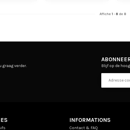
Affiche
1
-
8
de 8
ABONNEER
Blijf op de hoo
u graag verder.
IES
INFORMATIONS
ifs
Contact & FAQ