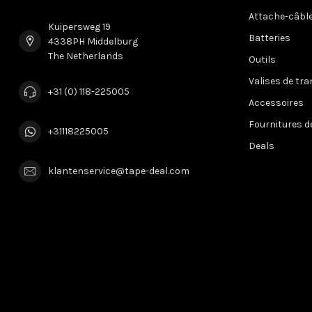
Attache-câbl
Kuipersweg 19
Batteries
4338PH Middelburg
The Netherlands
Outils
Valises de tr
+31 (0) 118-225005
Accessoires
Fournitures d
+31118225005
Deals
klantenservice@tape-deal.com