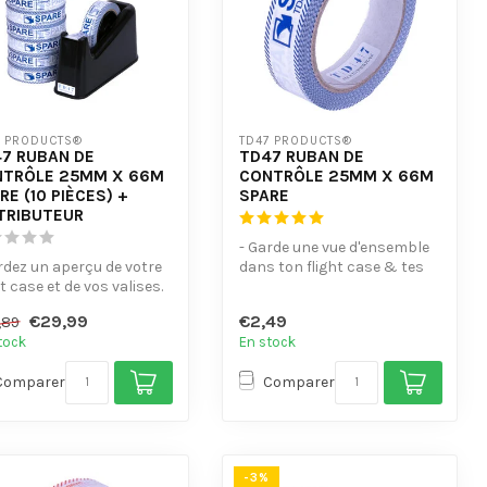
7 PRODUCTS®
TD47 PRODUCTS®
7 RUBAN DE
TD47 RUBAN DE
NTRÔLE 25MM X 66M
CONTRÔLE 25MM X 66M
RE (10 PIÈCES) +
SPARE
TRIBUTEUR
- Garde une vue d'ensemble
rdez un aperçu de votre
dans ton flight case & tes
ht case et de vos valises.
étuis.
uipé d'une surfa...
- Avec surface d'é...
€29,99
€2,49
,89
tock
En stock
Comparer
Comparer
-3%