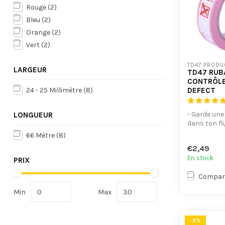
Rouge
(2)
Bleu
(2)
Orange
(2)
Vert
(2)
TD47 PRODU
LARGEUR
TD47 RUB
CONTRÔL
DEFECT
24 - 25 Millimètre
(8)
- Garde une
LONGUEUR
dans ton fl
étuis.
66 Mètre
(8)
- Avec surfac
€2,49
En stock
PRIX
Compar
Min
Max
-3%